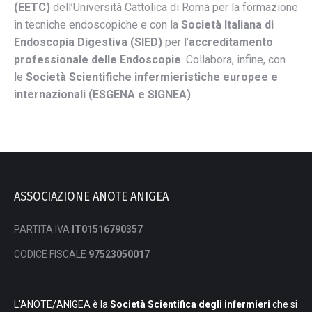
(EETC)
dell’Università Cattolica di Roma per la formazione
in tecniche endoscopiche e con la
Società Italiana di
Endoscopia Digestiva (SIED)
per l’
accreditamento
professionale delle Endoscopie
. Collabora, infine, con
le
Società Scientifiche infermieristiche europee e
internazionali (ESGENA e SIGNEA)
.
ASSOCIAZIONE ANOTE ANIGEA
PARTITA IVA
IT01516790357
CODICE FISCALE
97523050017
L’ANOTE/ANIGEA è la
Società Scientifica degli infermieri
che si