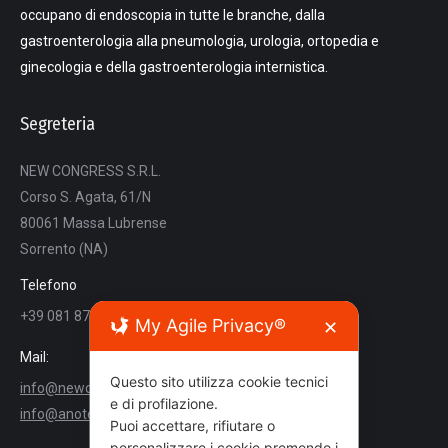
occupano di endoscopia in tutte le branche, dalla
gastroenterologia alla pneumologia, urologia, ortopedia e
ginecologia e della gastroenterologia internistica.
Segreteria
NEW CONGRESS S.R.L.
Corso S. Agata, 61/N
80061 Massa Lubrense
Sorrento (NA)
Telefono
+39 081 8780564
My Agile Privacy®
✕
Mail:
Questo sito utilizza cookie tecnici
info@newcongress.it
e di profilazione.
info@anoteanigea.it
Puoi accettare, rifiutare o
personalizzare i cookie premendo i