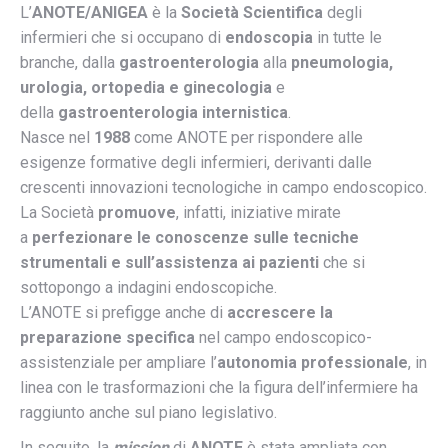
L’
ANOTE/ANIGEA
è la
Società Scientifica
degli
infermieri che si occupano di
endoscopia
in tutte le
branche, dalla
gastroenterologia
alla
pneumologia,
urologia, ortopedia e ginecologia
e
della
gastroenterologia internistica
.
Nasce nel
1988
come ANOTE per rispondere alle
esigenze formative degli infermieri, derivanti dalle
crescenti innovazioni tecnologiche in campo endoscopico.
La Società
promuove
, infatti, iniziative mirate
a
perfezionare le conoscenze sulle tecniche
strumentali e sull’assistenza ai pazienti
che si
sottopongo a indagini endoscopiche.
L’ANOTE si prefigge anche di
accrescere la
preparazione specifica
nel campo endoscopico-
assistenziale per ampliare l’
autonomia professionale
, in
linea con le trasformazioni che la figura dell’infermiere ha
raggiunto anche sul piano legislativo.
In seguito, la
mission
di
ANOTE
è stata ampliata con