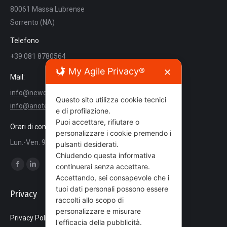
80061 Massa Lubrense
Sorrento (NA)
Telefono
+39 081 8780564
My Agile Privacy®
✕
Mail:
info@newcongress.it
Questo sito utilizza cookie tecnici
info@anoteanigea.it
e di profilazione.
Puoi accettare, rifiutare o
Orari di contatto
personalizzare i cookie premendo i
Lun.-Ven. 9:00 - 18:00
pulsanti desiderati.
Chiudendo questa informativa
Ci puoi trovare su:
continuerai senza accettare.
Facebook
Linkedin
Accettando, sei consapevole che i
page
page
tuoi dati personali possono essere
Privacy
opens
opens
raccolti allo scopo di
in
in
personalizzare e misurare
Privacy Policy
l'efficacia della pubblicità.
new
new