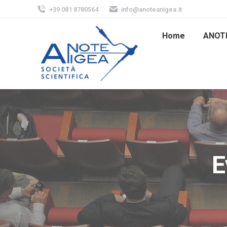
+39 081 8780564
info@anoteanigea.it
Home
ANOT
E