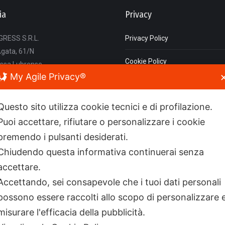
ia
Privacy
RESS S.R.L.
Privacy Policy
Agata, 61/N
Cookie Policy
ssa Lubrense
My Agile Privacy®
(NA)
Questo sito utilizza cookie tecnici e di profilazione.
8780564
Puoi accettare, rifiutare o personalizzare i cookie
premendo i pulsanti desiderati.
ongress.it
Chiudendo questa informativa continuerai senza
eanigea.it
accettare.
ontatto
Accettando, sei consapevole che i tuoi dati personali
possono essere raccolti allo scopo di personalizzare 
9:00 - 18:00
misurare l'efficacia della pubblicità.
ovare su:
ok
nkedin