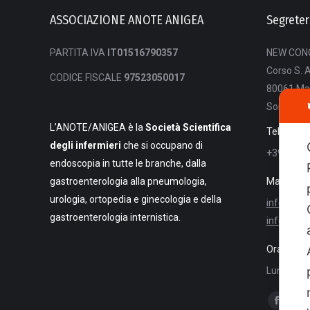
ASSOCIAZIONE ANOTE ANIGEA
Segreter
PARTITA IVA
IT01516790357
NEW CONG
Corso S. 
CODICE FISCALE
97523050017
80061 Ma
Sorrento 
L’ANOTE/ANIGEA è la
Società Scientifica
Telefono
degli infermieri
che si occupano di
+39 081 
endoscopia in tutte le branche, dalla
gastroenterologia alla pneumologia,
Mail:
urologia, ortopedia e ginecologia e della
info@newc
gastroenterologia internistica.
info@anot
Orari di c
Lun.-Ven. 
Ci puoi tr
Facebo
Li