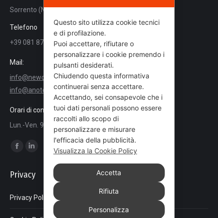
Sorrento (NA)
Questo sito utilizza cookie tecnici
Telefono
e di profilazione.
+39 081 8780564
Puoi accettare, rifiutare o
personalizzare i cookie premendo i
Mail:
pulsanti desiderati.
Chiudendo questa informativa
info@newcongress.it
continuerai senza accettare.
info@anoteanigea.it
Accettando, sei consapevole che i
tuoi dati personali possono essere
Orari di contatto
raccolti allo scopo di
Lun.-Ven. 9:00 - 18:00
personalizzare e misurare
l'efficacia della pubblicità.
Ci puoi trovare su:
Visualizza la Cookie Policy
Facebook
Linkedin
page
page
Accetta
Privacy
opens
opens
in
in
Rifiuta
Privacy Policy
new
new
Personalizza
window
window