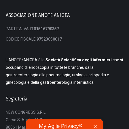
ASSOCIAZIONE ANOTE ANIGEA
PARTITA IVA
IT01516790357
CODICE FISCALE
97523050017
L’ANOTE/ANIGEA è la
Società Scientifica degli infermieri
che si
occupano di endoscopia in tutte le branche, dalla
gastroenterologia alla pneumologia, urologia, ortopedia e
ginecologia e della gastroenterologia internistica.
Segreteria
NEW CONGRESS S.R.L.
Corso S. Agata, 61/N
My Agile Privacy®
✕
80061 Massa Lubrense