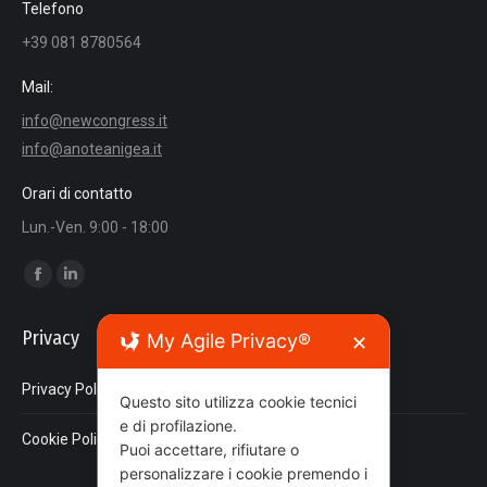
Telefono
+39 081 8780564
Mail:
info@newcongress.it
info@anoteanigea.it
Orari di contatto
Lun.-Ven. 9:00 - 18:00
Ci puoi trovare su:
Facebook
Linkedin
page
page
Privacy
My Agile Privacy®
✕
opens
opens
in
in
Privacy Policy
new
new
Questo sito utilizza cookie tecnici
e di profilazione.
window
window
Cookie Policy
Puoi accettare, rifiutare o
personalizzare i cookie premendo i