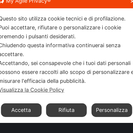
My Agile Privacy®
8780564
Questo sito utilizza cookie tecnici e di profilazione.
Puoi accettare, rifiutare o personalizzare i cookie
premendo i pulsanti desiderati.
ongress.it
Chiudendo questa informativa continuerai senza
eanigea.it
accettare.
ontatto
Accettando, sei consapevole che i tuoi dati personali
9:00 - 18:00
possono essere raccolti allo scopo di personalizzare 
ovare su:
misurare l'efficacia della pubblicità.
ok
nkedin
Visualizza la Cookie Policy
ge
ens
Accetta
Rifiuta
Personalizza
w
i diritti riservati.
ndow