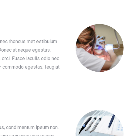
 nec rhoncus met estibulum
. Donec at neque egestas,
s orci. Fusce iaculis odio nec
– commodo egestas, feugiat
us, condimentum ipsum non,
 diam ac – nunc urna magna,