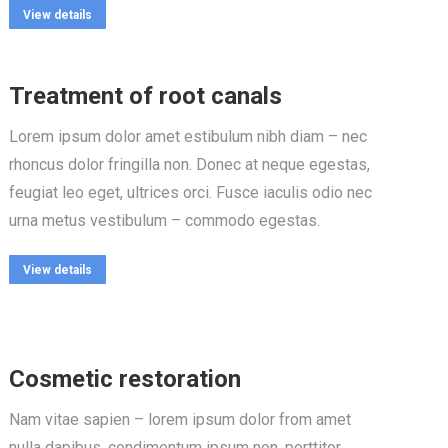
View details
Treatment of root canals
Lorem ipsum dolor amet estibulum nibh diam – nec
rhoncus dolor fringilla non. Donec at neque egestas,
feugiat leo eget, ultrices orci. Fusce iaculis odio nec
urna metus vestibulum – commodo egestas.
View details
Cosmetic restoration
Nam vitae sapien – lorem ipsum dolor from amet
nulla dapibus, condimentum ipsum non, porttitor