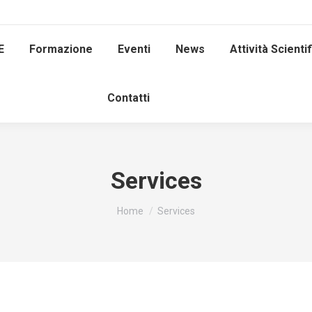
E
Formazione
Eventi
News
Attività Scienti
Contatti
Services
Tu sei qui:
Home
Services