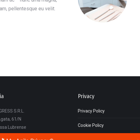
uam, pellentesque eu velit.
ia
Privacy
RESS S.R.L.
Privacy Policy
Agata, 61/N
Cookie Policy
ssa Lubrense
(NA)