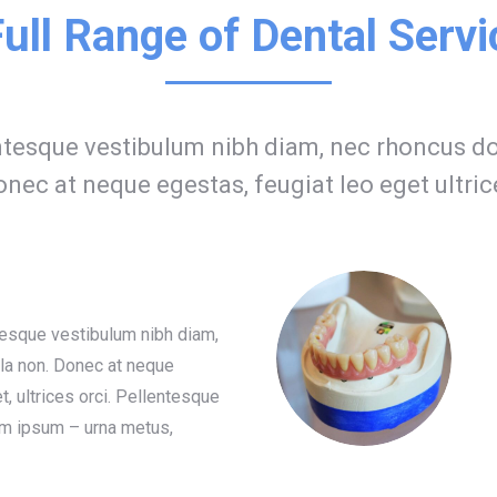
ull Range of Dental Serv
tesque vestibulum nibh diam, nec rhoncus dol
nec at neque egestas, feugiat leo eget ultric
tesque vestibulum nibh diam,
lla non. Donec at neque
t, ultrices orci. Pellentesque
em ipsum – urna metus,