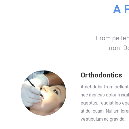
A F
From pellen
non. Do
Orthodontics
Amet dolor from pellen
nec rhoncus dolor fringi
egestas, feugiat leo ege
at dui quam. Nullam lor
vestibulum ac gravida.