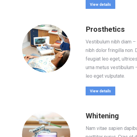
View details
Prosthetics
Vestibulum nibh diam –
nibh dolor fringilla non
feugiat leo eget, ultrice
urna metus vestibulum 
leo eget vulputate.
View details
Whitening
Nam vitae sapien dapib
porttitor purus. Cras et