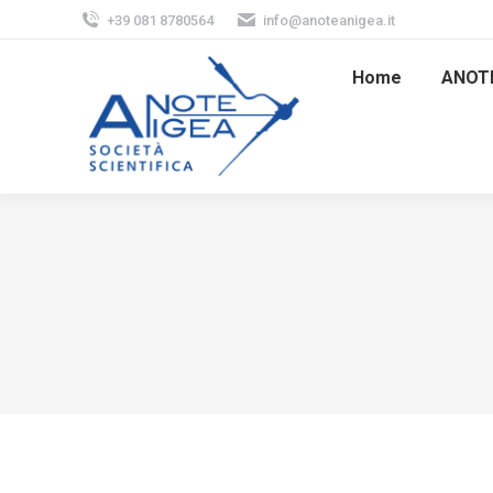
+39 081 8780564
info@anoteanigea.it
Home
ANOT