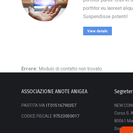
porttitor eu laoreet aliq
Suspendisse potenti!
View details
Errore:
Modulo di contatto non trovato.
ASSOCIAZIONE ANOTE ANIGEA
Segreter
PARTITA IVA
IT01516790357
NEW CONG
Corso S. 
CODICE FISCALE
97523050017
80061 Ma
Sorrento 