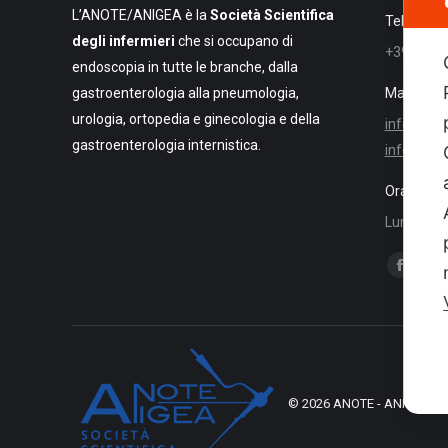
L’ANOTE/ANIGEA è la
Società Scientifica
Telefono
degli infermieri
che si occupano di
+39 081 
endoscopia in tutte le branche, dalla
gastroenterologia alla pneumologia,
Mail:
urologia, ortopedia e ginecologia e della
info@newc
gastroenterologia internistica.
info@anot
Orari di c
Lun.-Ven. 
Ci puoi tr
Facebo
Li
page
pa
opens
op
in
in
new
ne
© 2026 ANOTE - ANIGEA . Tutti 
window
wi