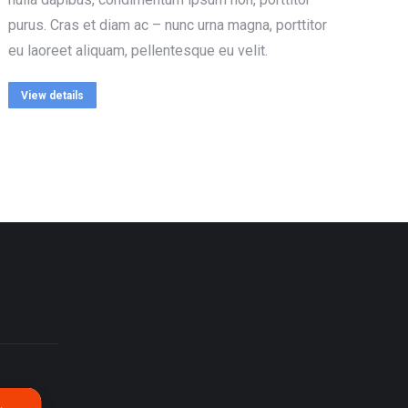
purus. Cras et diam ac – nunc urna magna, porttitor
eu laoreet aliquam, pellentesque eu velit.
View details