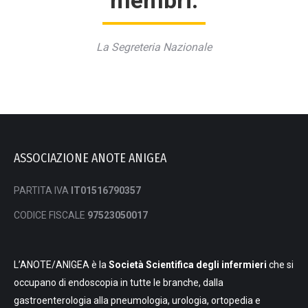
membri.
La Segreteria Nazionale
ASSOCIAZIONE ANOTE ANIGEA
PARTITA IVA
IT01516790357
CODICE FISCALE
97523050017
L’ANOTE/ANIGEA è la
Società Scientifica degli infermieri
che si
occupano di endoscopia in tutte le branche, dalla
gastroenterologia alla pneumologia, urologia, ortopedia e