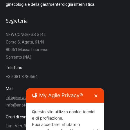
ginecologia e della gastroenterologia internistica.
Segreteria
NEW CONGRESS S.R.L.
Corso S. Agata, 61/N
80061 Massa Lubrense
Sorrento (NA)
Telefono
+39 081 8780564
Mail:
My Agile Privacy®
✕
info@newcongress.it
info@anoteanigea.it
Questo sito utilizza cookie tecnici
Orari di contatto
e di profilazione.
Puoi accettare, rifiutare o
Lun.-Ven. 9:00 - 18:00