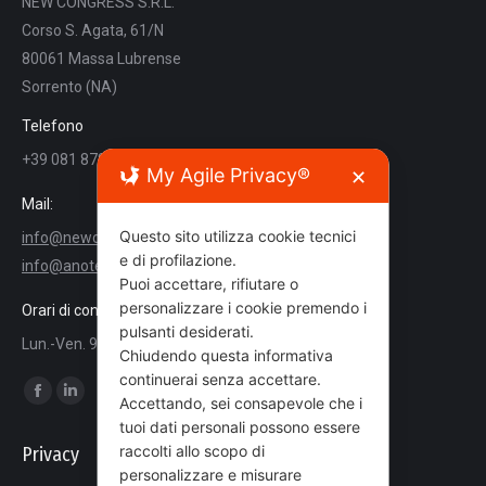
NEW CONGRESS S.R.L.
Corso S. Agata, 61/N
80061 Massa Lubrense
Sorrento (NA)
Telefono
+39 081 8780564
My Agile Privacy®
✕
Mail:
Questo sito utilizza cookie tecnici
info@newcongress.it
e di profilazione.
info@anoteanigea.it
Puoi accettare, rifiutare o
personalizzare i cookie premendo i
Orari di contatto
pulsanti desiderati.
Lun.-Ven. 9:00 - 18:00
Chiudendo questa informativa
continuerai senza accettare.
Ci puoi trovare su:
Accettando, sei consapevole che i
Facebook
Linkedin
tuoi dati personali possono essere
page
page
raccolti allo scopo di
Privacy
opens
opens
personalizzare e misurare